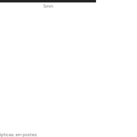
5mm
ópticas, em postes;