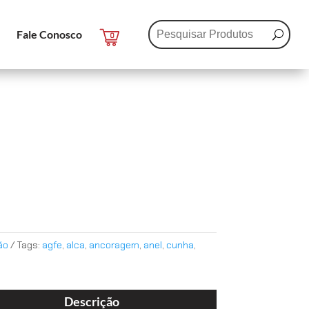
Fale Conosco
0
ão
Tags:
agfe
,
alca
,
ancoragem
,
anel
,
cunha
,
Descrição