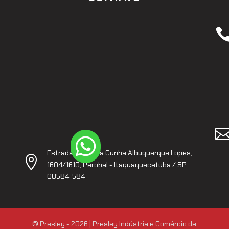

Estrada Pedro da Cunha Albuquerque Lopes,

1604/1610, Perobal - Itaquaquecetuba / SP
08584-584
© Presley - 2026 | Presley Indústria e Comércio de