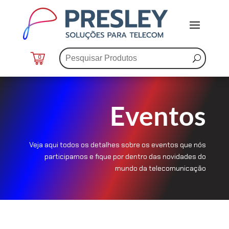
0
Eventos
Veja aqui todos os detalhes sobre os eventos que nós
participamos e fique por dentro das novidades do
mundo da telecomunicação